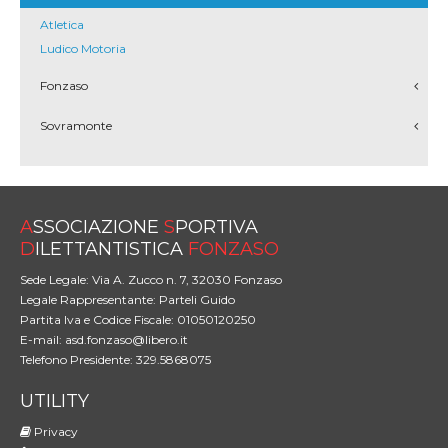
Atletica
Ludico Motoria
Fonzaso
Sovramonte
A
SSOCIAZIONE
S
PORTIVA
D
ILETTANTISTICA
FONZASO
Sede Legale: Via A. Zucco n. 7, 32030 Fonzaso
Legale Rappresentante: Parteli Guido
Partita Iva e Codice Fiscale: 01050120250
E-mail: asd.fonzaso@libero.it
Telefono Presidente: 329.5868075
UTILITY
Privacy