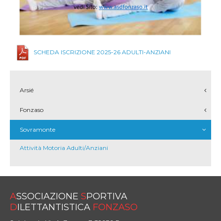
SCHEDA ISCRIZIONE 2025-26 ADULTI-ANZIANI
Arsié
Fonzaso
Sovramonte
Attività Motoria Adulti/Anziani
A
SSOCIAZIONE
S
PORTIVA
D
ILETTANTISTICA
FONZASO